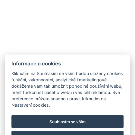
Informace o cookies
Kliknutím na Souhlasím se vším budou uloženy cookies
funkční, výkonnostní, analytické i marketingové -
GDPR
dokážeme vám tak umožnit pohodlné používání webu,
VOP
měřit funkčnost našeho webu i vás cílit reklamou. Své
preference můžete snadno upravit kliknutím na
Pojištění storna
Nastavení cookies.
Partneři
Facebook
Souhlasím se vším
Instagram