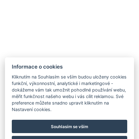
Informace o cookies
Kliknutím na Souhlasím se vším budou uloženy cookies
funkční, výkonnostní, analytické i marketingové -
GDPR
dokážeme vám tak umožnit pohodlné používání webu,
VOP
měřit funkčnost našeho webu i vás cílit reklamou. Své
preference můžete snadno upravit kliknutím na
Pojištění storna
Nastavení cookies.
Partneři
Facebook
Souhlasím se vším
Instagram