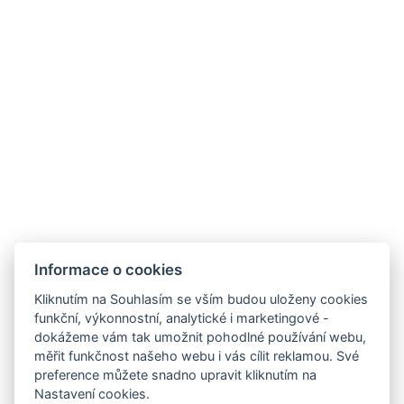
Kontakt pro firmy
akce@hoteladam.cz
Informace o cookies
Kliknutím na Souhlasím se vším budou uloženy cookies
funkční, výkonnostní, analytické i marketingové -
GDPR
dokážeme vám tak umožnit pohodlné používání webu,
VOP
měřit funkčnost našeho webu i vás cílit reklamou. Své
preference můžete snadno upravit kliknutím na
Pojištění storna
Nastavení cookies.