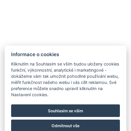
Informace o cookies
Kliknutím na Souhlasím se vším budou uloženy cookies
funkční, výkonnostní, analytické i marketingové -
GDPR
dokážeme vám tak umožnit pohodlné používání webu,
VOP
měřit funkčnost našeho webu i vás cílit reklamou. Své
preference můžete snadno upravit kliknutím na
Pojištění storna
Nastavení cookies.
Partneři
Facebook
Souhlasím se vším
Instagram
Odmítnout vše