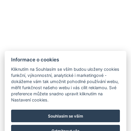
Informace o cookies
Kliknutím na Souhlasím se vším budou uloženy cookies
funkční, výkonnostní, analytické i marketingové -
GDPR
dokážeme vám tak umožnit pohodlné používání webu,
VOP
měřit funkčnost našeho webu i vás cílit reklamou. Své
preference můžete snadno upravit kliknutím na
Pojištění storna
Nastavení cookies.
Partneři
Facebook
Souhlasím se vším
Instagram