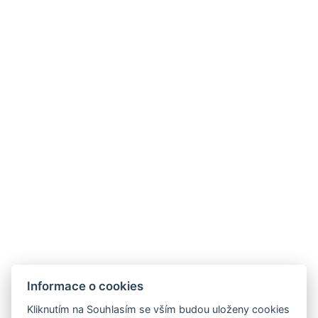
Špindlerův Mlýn 267, 543 51 Špindlerův Mlýn
Recepce & Rezervace
info@hoteladam.cz
+420 730 539 797
Kontakt pro firmy
akce@hoteladam.cz
Informace o cookies
Kliknutím na Souhlasím se vším budou uloženy cookies