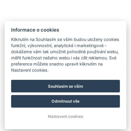
Informace o cookies
Kliknutím na Souhlasím se vším budou uloženy cookies
funkční, výkonnostní, analytické i marketingové -
GDPR
dokážeme vám tak umožnit pohodlné používání webu,
VOP
měřit funkčnost našeho webu i vás cílit reklamou. Své
preference můžete snadno upravit kliknutím na
Pojištění storna
Nastavení cookies.
Partneři
Facebook
Souhlasím se vším
Instagram
Odmítnout vše
© Copyright 2026 | Všechna práva vyhrazena
Nastavení cookies