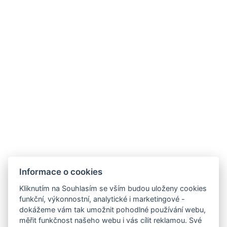
info@hoteladam.cz
+420 730 539 797
Kontakt pro firmy
akce@hoteladam.cz
Informace o cookies
Kliknutím na Souhlasím se vším budou uloženy cookies
funkční, výkonnostní, analytické i marketingové -
GDPR
dokážeme vám tak umožnit pohodlné používání webu,
VOP
měřit funkčnost našeho webu i vás cílit reklamou. Své