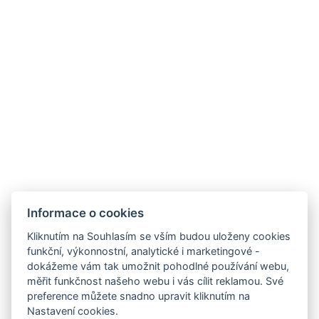
Kontakt pro firmy
akce@hoteladam.cz
Informace o cookies
Kliknutím na Souhlasím se vším budou uloženy cookies
funkční, výkonnostní, analytické i marketingové -
GDPR
dokážeme vám tak umožnit pohodlné používání webu,
VOP
měřit funkčnost našeho webu i vás cílit reklamou. Své
preference můžete snadno upravit kliknutím na
Pojištění storna
Nastavení cookies.