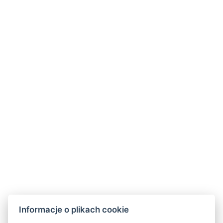
+420 730 539 797
Kontakt dla firm
akce@hoteladam.cz
Informacje o plikach cookie