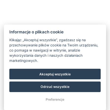
Informacje o plikach cookie
Klikając „Akceptuj wszystkie”, zgadzasz się na
przechowywanie plików cookie na Twoim urządzeniu,
GDPR
co pomaga w nawigacji w witrynie, analizie
wykorzystania danych i naszych działaniach
Obchodní a storno podmínky
marketingowych.
Partnerzy
Facebook
Akceptuj wszystkie
Instagram
Odrzuć wszystkie
© Copyright 2026 | Wszelkie prawa zastrzeżone
Preferencje