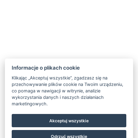
Informacje o plikach cookie
Klikając „Akceptuj wszystkie”, zgadzasz się na
przechowywanie plików cookie na Twoim urządzeniu,
GDPR
co pomaga w nawigacji w witrynie, analizie
wykorzystania danych i naszych działaniach
Obchodní a storno podmínky
marketingowych.
Partnerzy
Facebook
Akceptuj wszystkie
Instagram
Odrzuć wszystkie